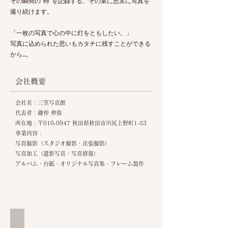
その瞬間の“時”を記録する、その業に忠実に写真を
撮り続けます。
「一枚の写真で心の中に灯をともしたい。」
写真に込められた思いもカタチに残すことができる
から…。
会社概要
会社名
：三笠写真館
代表者：鎌仲 伸弥
所在地：〒010-0947 秋田県秋田市川尻上野町1-53
事業内容：
写真撮影（スタジオ撮影・出張撮影）
写真加工（遺影写真・写真修復）
アルバム・台紙・オリジナル写真集・フレーム製作
店舗入口写真